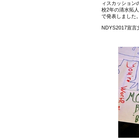
ィスカッション
校2年
の清水拓人
で発表しました
NDYS2017宣言