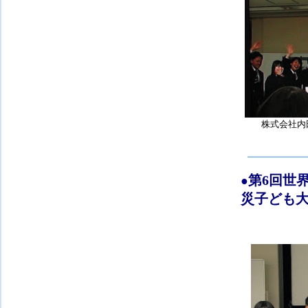
株式会社内
第
6回世
●
災子ども大