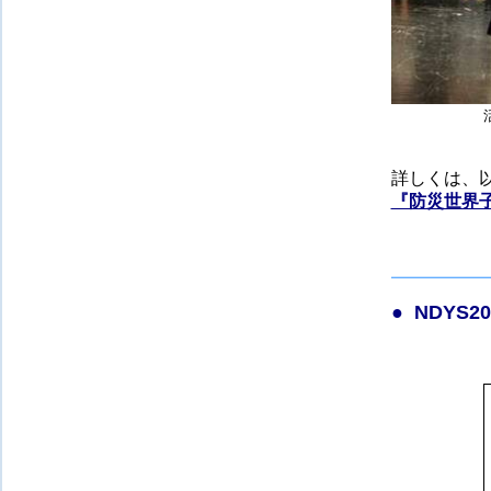
活動発表そ
詳しくは、
『防災世界子ど
●
NDYS