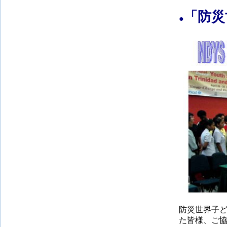
「防災世
●
防災世界子ど
た皆様、ご