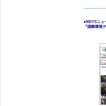
●
NDYSニ
『
国際環境デ