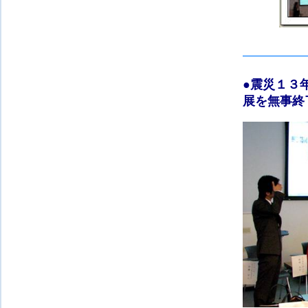
●震災１３年
展
を無事終