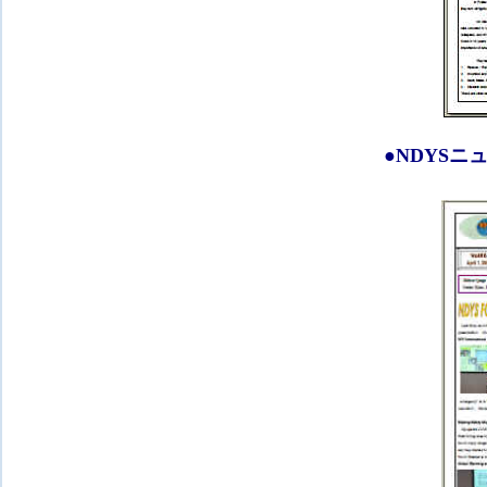
●
NDYSニ