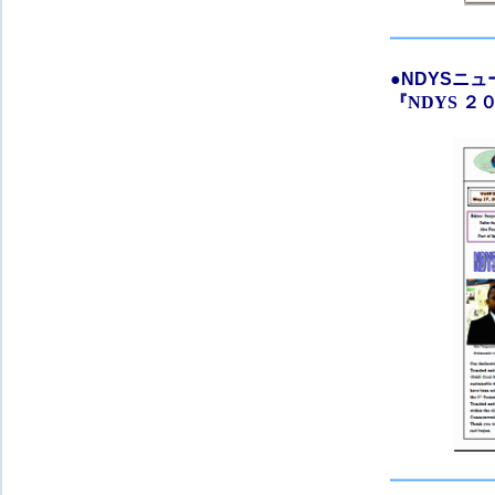
●
NDYSニ
『
NDYS
２０