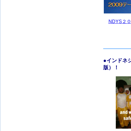
NDYS２
●
インドネ
版）！