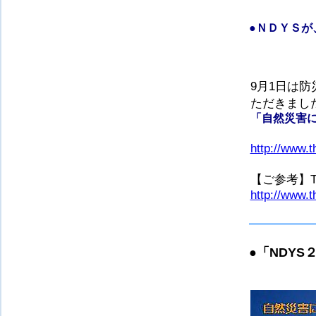
●
ＮＤＹＳが
9月1日は
ただきまし
「
自然災害
http://www.t
【ご参考】Thi
http://www.t
●
「NDYS