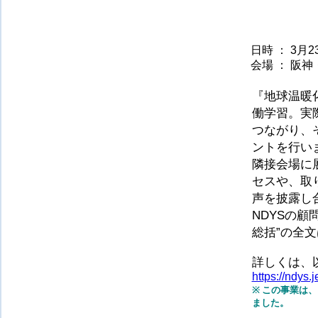
日時 ：
3月2
会場 ： 阪
『地球温暖
働学習。実
つながり、
ントを行い
隣接会場に
セスや、取
声を披露し
NDYSの顧
総括”の全文
詳しくは、
https://ndys.
※
この事業は、
ました。