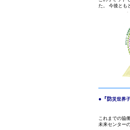
た。 今後と
●
『防
災世界子
これまでの協
未来センター