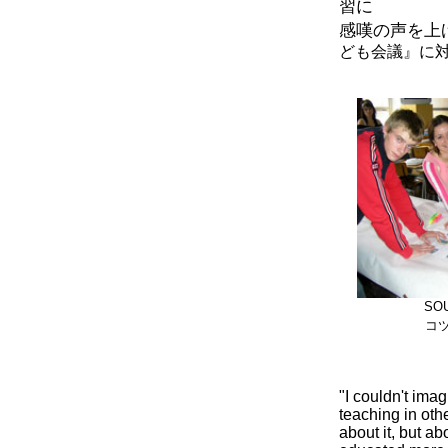
習に
感嘆の声を上
ども会議』に
SO
コ
"I couldn't ima
teaching in oth
about it, but a